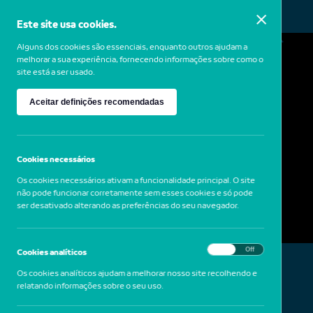
Este site usa cookies.
MENU
Alguns dos cookies são essenciais, enquanto outros ajudam a
melhorar a sua experiência, fornecendo informações sobre como o
site está a ser usado.
Gregório Nazianzeno
Aceitar definições recomendadas
329 - 389 a.C.
Greco-Romana
Orações, Veneza, 1516
Cookies necessários
Os cookies necessários ativam a funcionalidade principal. O site
não pode funcionar corretamente sem esses cookies e só pode
ser desativado alterando as preferências do seu navegador.
On
Off
Cookies analíticos
Os cookies analíticos ajudam a melhorar nosso site recolhendo e
relatando informações sobre o seu uso.