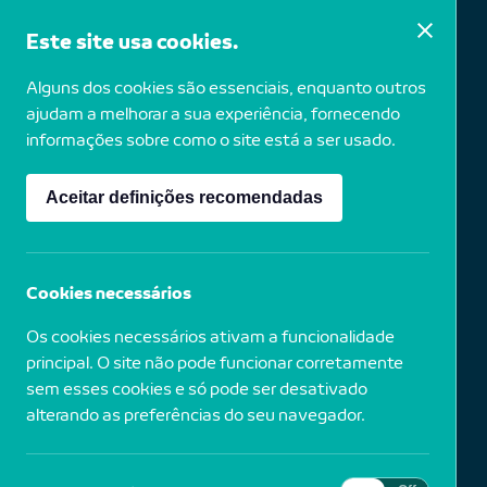
Este site usa cookies.
Alguns dos cookies são essenciais, enquanto outros
Ana Vieira
ajudam a melhorar a sua experiência, fornecendo
informações sobre como o site está a ser usado.
Aceitar definições recomendadas
1940
Portugal
Close-Up, 2004
Cookies necessários
Os cookies necessários ativam a funcionalidade
Madeira, prova fotográfica, fio de aço, metal e
espelhos
principal. O site não pode funcionar corretamente
sem esses cookies e só pode ser desativado
alterando as preferências do seu navegador.