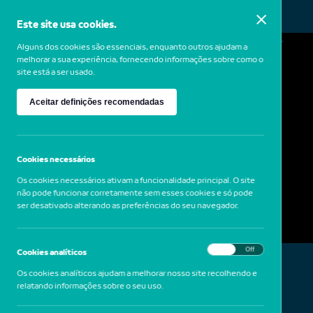
Este site usa cookies.
MENU
Alguns dos cookies são essenciais, enquanto outros ajudam a
melhorar a sua experiência, fornecendo informações sobre como o
site está a ser usado.
Claudia Fischer
Aceitar definições recomendadas
1969
Alemanha
Crisálida #6, 2000
Cookies necessários
Os cookies necessários ativam a funcionalidade principal. O site
não pode funcionar corretamente sem esses cookies e só pode
ser desativado alterando as preferências do seu navegador.
On
Off
Cookies analíticos
Os cookies analíticos ajudam a melhorar nosso site recolhendo e
relatando informações sobre o seu uso.