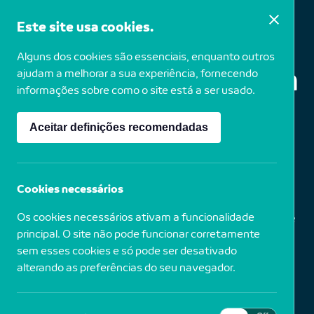
Este site usa cookies.
Alguns dos cookies são essenciais, enquanto outros
Françoise Schein
ajudam a melhorar a sua experiência, fornecendo
informações sobre como o site está a ser usado.
Aceitar definições recomendadas
1953
Bélgica
Estórias, 2003
Cookies necessários
Os cookies necessários ativam a funcionalidade
Pastel, grafite, impressão fotográfica, fio de alumínio e
parafuso
principal. O site não pode funcionar corretamente
sem esses cookies e só pode ser desativado
alterando as preferências do seu navegador.