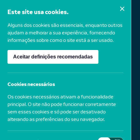
Este site usa cookies.
Alguns dos cookies são essenciais, enquanto outros
Cindy Sherman
ajudam a melhorar a sua experiência, fornecendo
informações sobre como o site está a ser usado.
Aceitar definições recomendadas
1954
EUA
Untitled #477, 2008
Cookies necessários
Os cookies necessários ativam a funcionalidade
Prova por revelação cromogénea
principal. O site não pode funcionar corretamente
sem esses cookies e só pode ser desativado
alterando as preferências do seu navegador.