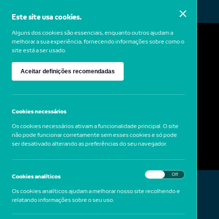
Este site usa cookies.
MENU
Alguns dos cookies são essenciais, enquanto outros ajudam a
melhorar a sua experiência, fornecendo informações sobre como o
site está a ser usado.
Didier Massard
Aceitar definições recomendadas
1953
França
Le Rhinocéros, 2004
Cookies necessários
Os cookies necessários ativam a funcionalidade principal. O site
não pode funcionar corretamente sem esses cookies e só pode
ser desativado alterando as preferências do seu navegador.
On
Off
Cookies analíticos
Os cookies analíticos ajudam a melhorar nosso site recolhendo e
relatando informações sobre o seu uso.