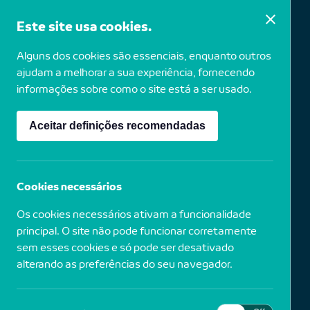
Este site usa cookies.
Alguns dos cookies são essenciais, enquanto outros
Vasco Araújo
ajudam a melhorar a sua experiência, fornecendo
informações sobre como o site está a ser usado.
Aceitar definições recomendadas
1975
Portugal
O que eu fui, 2006
Cookies necessários
Os cookies necessários ativam a funcionalidade
Prova por destruição selectiva de corantes
(Ilfochrome) e instalação sonora
principal. O site não pode funcionar corretamente
sem esses cookies e só pode ser desativado
alterando as preferências do seu navegador.