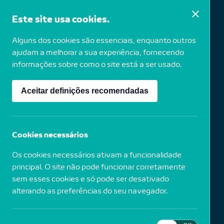
Este site usa cookies.
Alguns dos cookies são essenciais, enquanto outros
João Vilhena
ajudam a melhorar a sua experiência, fornecendo
informações sobre como o site está a ser usado.
Aceitar definições recomendadas
1978
Portugal
Sem título (push), 2004
Cookies necessários
Os cookies necessários ativam a funcionalidade
Provas cromogéneas de ampliação digital (Processo
LightJet Lambda)
principal. O site não pode funcionar corretamente
sem esses cookies e só pode ser desativado
alterando as preferências do seu navegador.