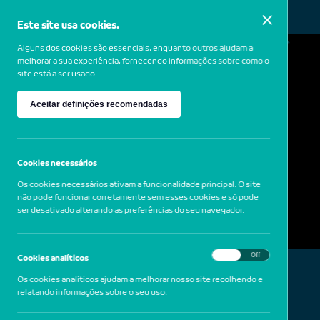
Este site usa cookies.
MENU
Alguns dos cookies são essenciais, enquanto outros ajudam a
melhorar a sua experiência, fornecendo informações sobre como o
site está a ser usado.
Uta Barth
Aceitar definições recomendadas
1958
Alemanha
Sundial (07.12), 2007
Cookies necessários
Os cookies necessários ativam a funcionalidade principal. O site
não pode funcionar corretamente sem esses cookies e só pode
ser desativado alterando as preferências do seu navegador.
On
Off
Cookies analíticos
Os cookies analíticos ajudam a melhorar nosso site recolhendo e
relatando informações sobre o seu uso.
Prova cromogénea de ampliação digital (Processo
LightJet)