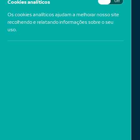
Cookies analíticos
On
Off
Os cookies analíticos ajudam a melhorar nosso site
Prova gelatina sal de prata
recolhendo e relatando informações sobre o seu
uso.