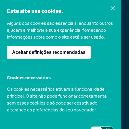
Este site usa cookies.
Alguns dos cookies são essenciais, enquanto outros
The Brown
ajudam a melhorar a sua experiência, fornecendo
informações sobre como o site está a ser usado.
Sisters,
Aceitar definições recomendadas
Cataumet,
Massachusetts
Cookies necessários
Os cookies necessários ativam a funcionalidade
principal. O site não pode funcionar corretamente
1947
EUA
sem esses cookies e só pode ser desativado
alterando as preferências do seu navegador.
The Brown Sisters, Wellesley,
College, 2006