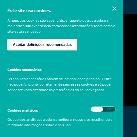
Este site usa cookies.
MENU
Alguns dos cookies são essenciais, enquanto outros ajudam a
melhorar a sua experiência, fornecendo informações sobre como o
site está a ser usado.
Luís Noronha da Costa
Aceitar definições recomendadas
1942-2020
Portugal
Paisagem marítima, final do século XX
Cookies necessários
Os cookies necessários ativam a funcionalidade principal. O site
não pode funcionar corretamente sem esses cookies e só pode
ser desativado alterando as preferências do seu navegador.
On
Off
Cookies analíticos
Os cookies analíticos ajudam a melhorar nosso site recolhendo e
relatando informações sobre o seu uso.