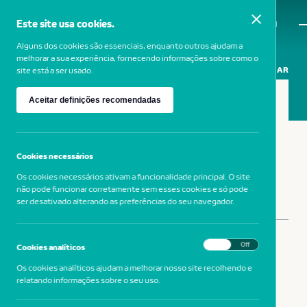
Este site usa cookies.
MENU
Alguns dos cookies são essenciais, enquanto outros ajudam a
melhorar a sua experiência, fornecendo informações sobre como o
PARTILHAR
site está a ser usado.
Aceitar definições recomendadas
VIEIRA DA SILVA
— 1908-1992, Portugal
Cookies necessários
Os cookies necessários ativam a funcionalidade principal. O site
não pode funcionar corretamente sem esses cookies e só pode
ser desativado alterando as preferências do seu navegador.
PARTILHAR
On
Off
Cookies analíticos
Os cookies analíticos ajudam a melhorar nosso site recolhendo e
relatando informações sobre o seu uso.