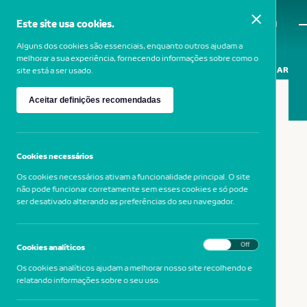
Este site usa cookies.
MENU
Alguns dos cookies são essenciais, enquanto outros ajudam a
melhorar a sua experiência, fornecendo informações sobre como o
PARTILHAR
site está a ser usado.
Aceitar definições recomendadas
20 SETEMBRO 2018
Museu Nacional Grão Vasco
Cookies necessários
Os cookies necessários ativam a funcionalidade principal. O site
não pode funcionar corretamente sem esses cookies e só pode
novobanco Cultura no Museu
ser desativado alterando as preferências do seu navegador.
Nacional Grão Vasco
On
Off
Cookies analíticos
Os cookies analíticos ajudam a melhorar nosso site recolhendo e
relatando informações sobre o seu uso.