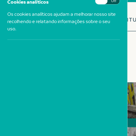
Cookies analíticos
On
Off
Os cookies analíticos ajudam a melhorar nosso site
NUMISMÁTICA
PINT
recolhendo e relatando informações sobre o seu
uso.
NUMISMÁTICA
PINTURA
BIBLIOTECA
FOTOGRAFIA
INICIATIVAS
23
2
13
27
17
MAI
JAN
SET
MAI
ABR